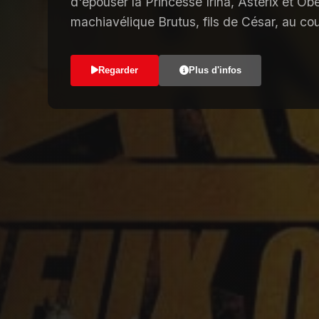
d'épouser la Princesse Irina, Astérix et Obé
machiavélique Brutus, fils de César, au c
Regarder
Plus d'infos