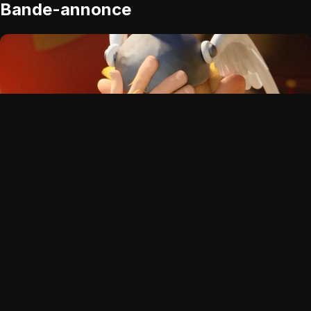
Bande-annonce
OPTIONS DE LECTURE
Player 1:
XalaFlix
Add:
Depuis 3 jours