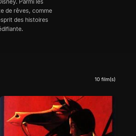
isney. Parmi les
ête de rêves, comme
esprit des histoires
difiante.
10 film(s)