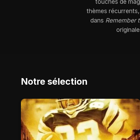
touches de magi
thèmes récurrents,
dans
Remember th
original
Notre sélection