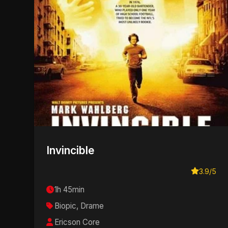
Invincible
3.9/5
1h 45min
Biopic, Drame
Ericson Core