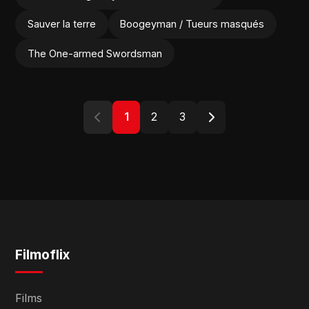
Sauver la terre
Boogeyman / Tueurs masqués
The One-armed Swordsman
1
2
3
Filmoflix
Films