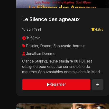
Le Silence des agneaux
10 avril 1991
4.8/5
1h 58min
Policier, Drame, Epouvante-horreur
Jonathan Demme
Clarice Starling, jeune stagiaire du FBI, est
désignée pour enquêter sur une série de
meurtres épouvantables commis dans le Middle
West par un tu...
Regarder