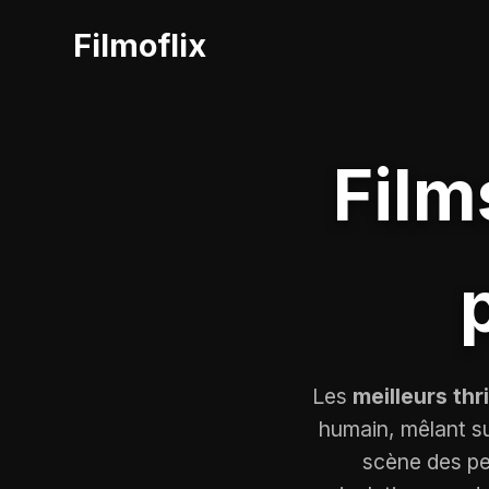
Filmoflix
Film
Les
meilleurs thr
humain, mêlant su
scène des p