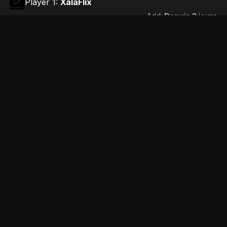
Player 1:
XalaFlix
Add:
Depuis 3 jours
Player 2:
Streamc.pro
Add:
Depuis 5 jours
Films similaires