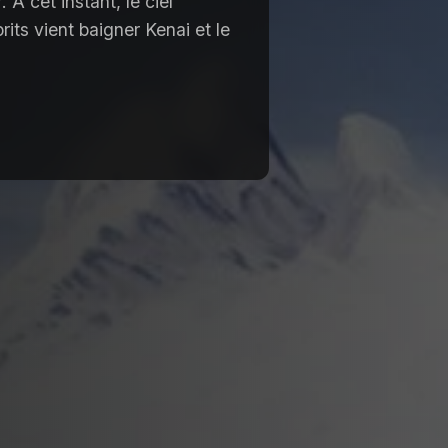
 A cet instant, le ciel
rits vient baigner Kenai et le