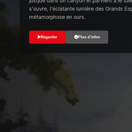
jusque dans un canyon et parvient à le tuer.
s'ouvre, l'éclatante lumière des Grands Esp
métamorphose en ours.
Regarder
Plus d'infos