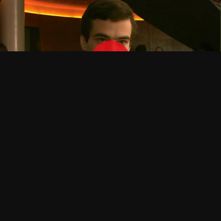
OPTIONS DE LECTURE
Player 1:
XalaFlix
Add:
Depuis 3 jours