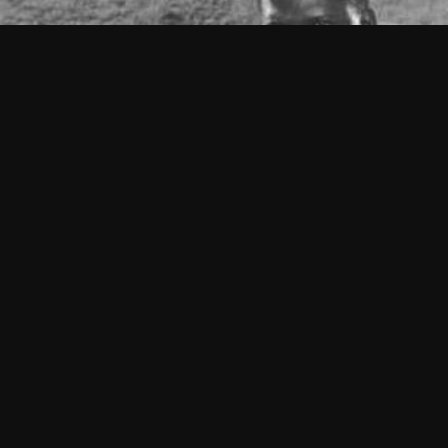
OPTIONS DE LECTURE
Player 1:
XalaFlix
Add:
Depuis 3 jours
Player 2:
Streamc.pro