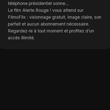
téléphone présidentiel sonne...
Le film Alerte Rouge ! vous attend sur
FilmoFlix : visionnage gratuit, image claire, son
parfait et aucun abonnement nécessaire.
Regardez-le à tout moment et profitez d’un
accès illimité.
OPTIONS DE LECTURE
Player 1:
XalaFlix
Add:
Depuis 3 jours
Player 2:
Streamc.pro
Add:
Depuis 5 jours