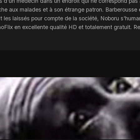
res d'un médecin dans un endroit qui ne correspond pas
he aux malades et à son étrange patron. Barberousse 
 les laissés pour compte de la société, Noboru s'human
oFlix en excellente qualité HD et totalement gratuit. R