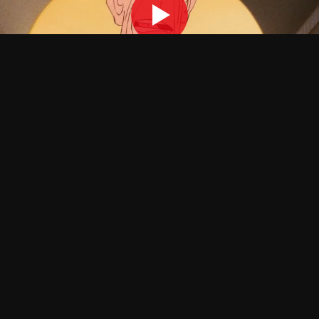
OPTIONS DE LECTURE
Player 1:
XalaFlix
Add:
Depuis 3 jours
Player 2:
Streamc.pro
Add:
Depuis 5 jours